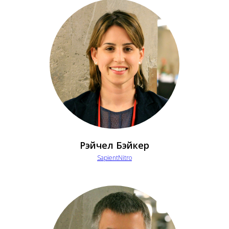
Рэйчел Бэйкер
SapientNitro