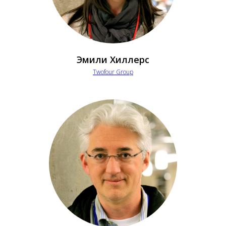
Эмили Хиллерс
Twofour Group