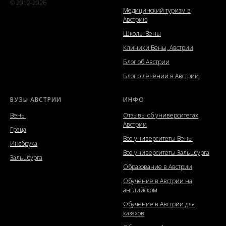
© 2012-2026
Медицинский туризм в
Австрию
Школы Вены
Клиники Вены, Австрии
Блог об Австрии
Блог о лечении в Австрии
ВУЗы АВСТРИИ
ИНФО
Вены
Отзывы об университетах
Австрии
Граца
Все университеты Вены
Инсбрука
Все университеты Зальцбурга
Зальцбурга
Образование в Австрии
Обучение в Австрии на
английском
Обучение в Австрии для
казахов