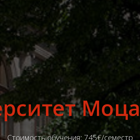
рситет Моц
Стоимость обучения: 745€/семестр