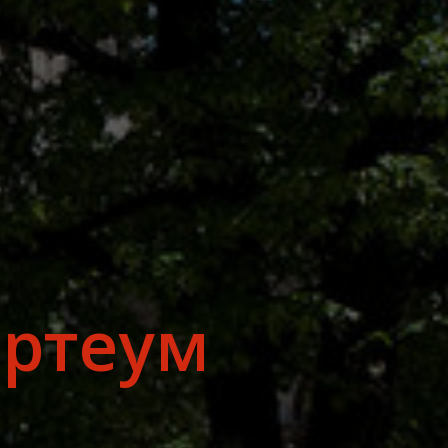
артеум